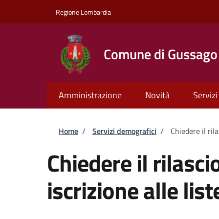
Salta al contenuto principale
Skip to footer content
Regione Lombardia
Comune di Gussago
Amministrazione
Novità
Servizi
Briciole di pane
Home
/
Servizi demografici
/
Chiedere il rila
Chiedere il rilascio
iscrizione alle list