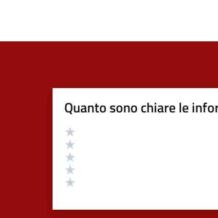
Quanto sono chiare le info
Valutazione
Valuta 5 stelle su 5
Valuta 4 stelle su 5
Valuta 3 stelle su 5
Valuta 2 stelle su 5
Valuta 1 stelle su 5