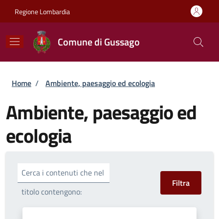
Salta al contenuto principale
Skip to footer content
Regione Lombardia
Comune di Gussago
Briciole di pane
Home
/
Ambiente, paesaggio ed ecologia
Ambiente, paesaggio ed
ecologia
Cerca i contenuti che nel
titolo contengono: