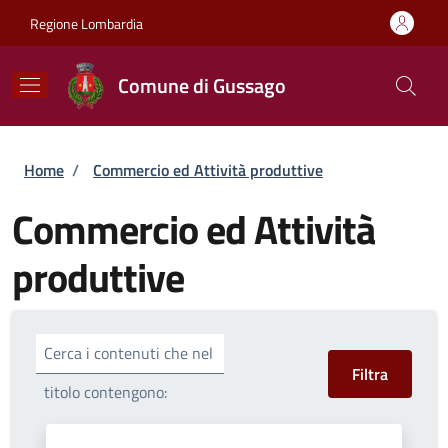
Salta al contenuto principale
Skip to footer content
Regione Lombardia
Comune di Gussago
Briciole di pane
Home
/
Commercio ed Attività produttive
Commercio ed Attività
produttive
Cerca i contenuti che nel
titolo contengono: