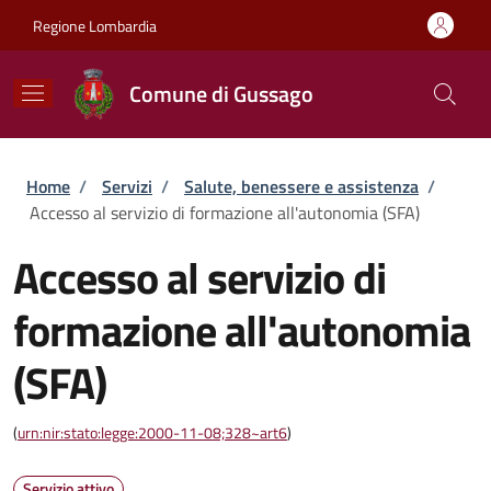
Salta al contenuto principale
Skip to footer content
Regione Lombardia
Comune di Gussago
Briciole di pane
Home
/
Servizi
/
Salute, benessere e assistenza
/
Accesso al servizio di formazione all'autonomia (SFA)
Accesso al servizio di
formazione all'autonomia
(SFA)
(
urn:nir:stato:legge:2000-11-08;328~art6
)
Servizio attivo