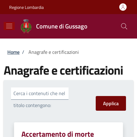
Salta al contenuto principale
Skip to footer content
Regione Lombardia
Comune di Gussago
Briciole di pane
Home
/
Anagrafe e certificazioni
Anagrafe e certificazioni
Cerca i contenuti che nel
titolo contengono:
Accertamento di morte