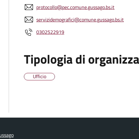
protocollo@pec.comune.gussago.bs.it
servizidemografici@comune.gussago.bs.it
0302522919
Tipologia di organizz
Ufficio
ussago