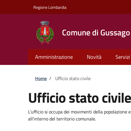
Salta al contenuto principale
Skip to footer content
Regione Lombardia
Comune di Gussago
Amministrazione
Novità
Servizi
Briciole di pane
Home
/
Ufficio stato civile
Ufficio stato civile
L’ufficio si occupa dei movimenti della popolazione e 
all'interno del territorio comunale.