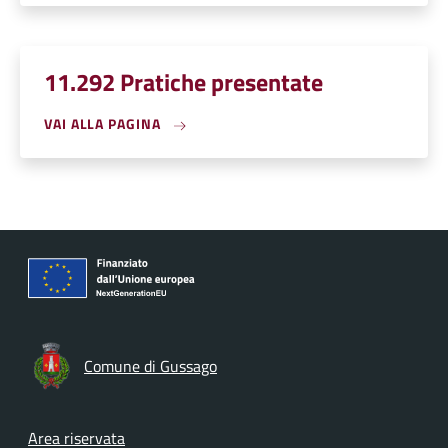
11.292 Pratiche presentate
VAI ALLA PAGINA
Comune di Gussago
Footer menu
Area riservata